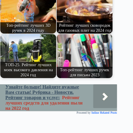
r
ви
ni
ть
ki
Топ-рейтинг лучших 3D
Рейтинг лучших сковородок
ручек в 2024 году
для газовых плит на 2024 год
ТОП-25. Рейтинг лучших
моек высокого давления на
Топ-рейтинг лучших ручек
2024 год
для письма 2023
Узнайте больше! Найдите нужные
Вам статьи! Рубрика - Новости.
Рейтинг товаров и услуг:
Рейтинг
лучших средств для удаления пыли
на 2022 год
Powered by
Inline Related Posts