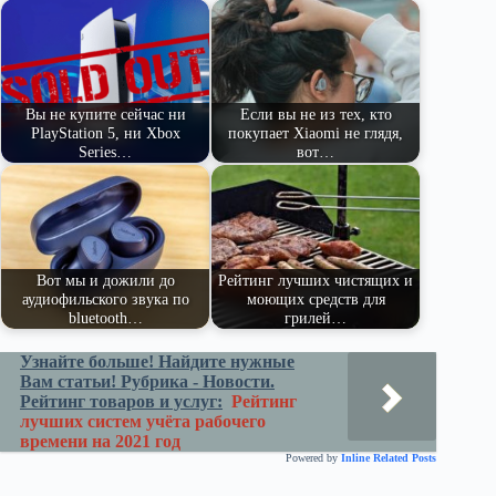
pe
ge
ра
ss
t
pp
m
r
ви
ni
ть
ki
Вы не купите сейчас ни
Если вы не из тех, кто
PlayStation 5, ни Xbox
покупает Xiaomi не глядя,
Series…
вот…
Вот мы и дожили до
Рейтинг лучших чистящих и
аудиофильского звука по
моющих средств для
bluetooth…
грилей…
Узнайте больше! Найдите нужные
Вам статьи! Рубрика - Новости.
Рейтинг товаров и услуг:
Рейтинг
лучших систем учёта рабочего
времени на 2021 год
Powered by
Inline Related Posts