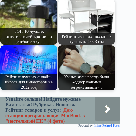
pe
ge
ра
ss
t
pp
m
r
ви
ni
ть
ki
ТОП-10 лучших
отпугивателей кротов по
Рейтинг лучших походных
цене/качеству…
кухонь на 2023 год
Рейтинг лучших онлайн-
Умные часы всегда были
курсов для инвесторов на
«одноразовыми
2022 год
погремушками»…
Узнайте больше! Найдите нужные
Вам статьи! Рубрика - Новости.
Рейтинг товаров и услуг:
Док-
станция превращающая MacBook в
"настольный ПК" (4 фото)
Powered by
Inline Related Posts