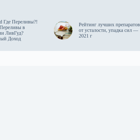
d Где Переливы?!
Рейтинг лучших препаратов
 Переливы в
от усталости, упадка сил —
ии ЛивГуд?
2021 г
ный Доход