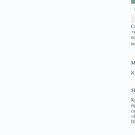
С
+
н
н
М
K
S
К
п
с
«
Н