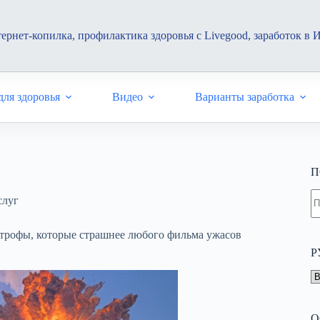
ернет-копилка, профилактика здоровья с Livegood, заработок в 
ля здоровья
Видео
Варианты заработка
П
Н
слуг
н
н
трофы, которые страшнее любого фильма ужасов
Р
Р
О