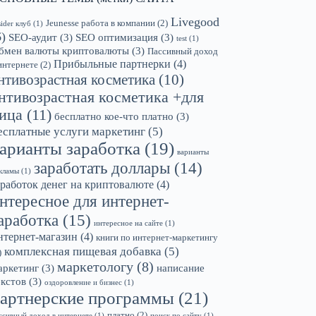
Livegood
Jeunesse работа в компании
(2)
sider клуб
(1)
6)
SEO-аудит
(3)
SEO оптимизация
(3)
test
(1)
бмен валюты криптовалюты
(3)
Пассивный доход
Прибыльные партнерки
(4)
интернете
(2)
нтивозрастная косметика
(10)
нтивозрастная косметика +для
ица
(11)
бесплатно кое-что платно
(3)
есплатные услуги маркетинг
(5)
арианты заработка
(19)
варианты
заработать доллары
(14)
кламы
(1)
аработок денег на криптовалюте
(4)
нтересное для интернет-
аработка
(15)
интересное на сайте
(1)
нтернет-магазин
(4)
книги по интернет-маркетингу
комплексная пищевая добавка
(5)
)
маркетологу
(8)
аркетинг
(3)
написание
екстов
(3)
оздоровление и бизнес
(1)
артнерские программы
(21)
платно
(2)
ссивный доход в интернете
(1)
поиск по сайту
(1)