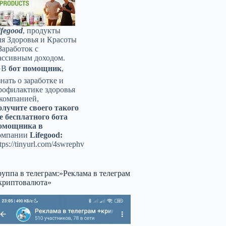
ifegood
, продукты
ля Здоровья и Красоты
Заработок с
ассивным доходом.
️В
бот помощник
,
знать о заработке и
рофилактике здоровья
 компанией,
олучите своего такого
е бесплатного бота
омощника в
омпании
Lifegood:
tps://tinyurl.com/4swrephv
руппа в телеграм:»Реклама в телеграм
криптовалюта»