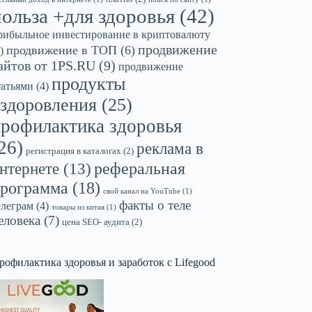
польза +для здоровья
(42)
рибыльное инвестирование в криптовалюту
продвижение
продвижение в ТОП
(6)
)
айтов от 1PS.RU
(9)
продвижение
продукты
татьями
(4)
здоровления
(25)
профилактика здоровья
26)
реклама в
регистрация в каталогах
(2)
реферальная
нтернете
(13)
рограмма
(18)
свой канал на YouTube
(1)
факты о теле
елеграм
(4)
товары из китая
(1)
еловека
(7)
цена SEO- аудита
(2)
рофилактика здоровья и заработок с Lifegood