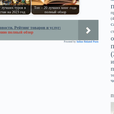
 лучших туров в
Топ – 20 лучших книг года
стан на 2023 год
полный обзор
п
(4
с
вости. Рейтинг товаров и услуг:
с
нию полный обзор
о
Powered by
Inline Related Posts
(
и
п
т
ч
П