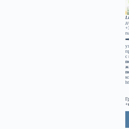
L
д
+
п
➡
у
п
с
п
ж
п
к
ht
Г
+