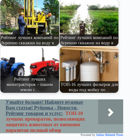
pe
ge
ра
ss
t
pp
m
r
ви
ni
ть
ki
Рейтинг лучших компаний по
Рейтинг лучших компаний по
бурению скважин на воду в…
бурению скважин на воду в…
Рейтинг лучших
минитракторов – пашем
ТОП-16 лучших фильтров для
землю с…
воды под мойку по…
Узнайте больше! Найдите нужные
Вам статьи! Рубрика - Новости.
Рейтинг товаров и услуг:
ТОП-10
лучших препаратов, позволяющих
защитить животных от внешних
паразитов полный обзор
Powered by
Inline Related Posts