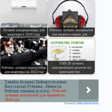
pe
ge
ра
ss
t
pp
m
r
ви
ni
ть
ki
Лучшие кондиционеры для
Рейтинг лучших материалов
квартиры в 2024 году
для шумоизоляции для…
ТОП-20 лучших
Рейтинг лучших пород собак
электрических розеток по
для квартиры на 2022 год
цене/качеству…
Узнайте больше! Найдите нужные
Вам статьи! Рубрика - Новости.
Рейтинг товаров и услуг:
Рейтинг
лучших шампуней для бровей на
2024 год
Powered by
Inline Related Posts