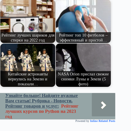
pe
ge
ра
ss
t
pp
m
r
ви
ni
ть
ki
Рейтинг лучших шариков для
Рейтинг топ 10 фитболов –
стирки на 2022 год
эффективный и простой…
Китайские астронавты
NASA Orion прислал свежие
вернулись на Землю и
снимки Луны и Земли (5
показали…
фото)
Узнайте больше! Найдите нужные
Вам статьи! Рубрика - Новости.
Рейтинг товаров и услуг:
Рейтинг
лучших курсов по Python на 2023
год
Powered by
Inline Related Posts