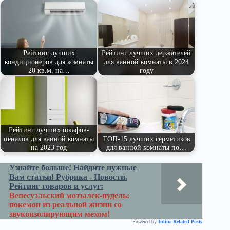
pe
ge
ра
ss
t
pp
m
r
ви
ni
ть
ki
Рейтинг лучших
Рейтинг лучших держателей
кондиционеров для комнаты
для ванной комнаты в 2024
20 кв.м. на…
году
Рейтинг лучших шкафов-
пеналов для ванной комнаты
ТОП-15 лучших герметиков
на 2023 год
для ванной комнаты по…
Узнайте больше! Найдите нужные
Вам статьи! Рубрика - Новости.
Рейтинг товаров и услуг:
Венесуэльский мотылек-пудель:
покемон из реальной жизни со
звукоизолирующим мехом!
Powered by
Inline Related Posts