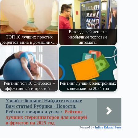
pe
ge
ра
ss
t
pp
m
r
ви
ni
ть
ki
Выкладывай деньги:
ТОП 10 лучших простых
необычные торговые
рецептов вина в домашних…
автоматы
Рейтинг топ 10 фитболов –
Рейтинг лучших электронных
эффективный и простой…
кошельков на 2024 год
Узнайте больше! Найдите нужные
Вам статьи! Рубрика - Новости.
Рейтинг товаров и услуг:
Рейтинг
лучших стерилизаторов для овощей
и фруктов на 2025 год
Powered by
Inline Related Posts