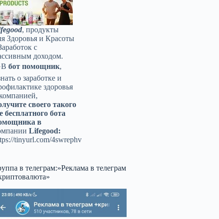
ifegood
, продукты
ля Здоровья и Красоты
Заработок с
ассивным доходом.
️В
бот помощник
,
знать о заработке и
рофилактике здоровья
 компанией,
олучите своего такого
е бесплатного бота
омощника в
омпании
Lifegood:
tps://tinyurl.com/4swrephv
руппа в телеграм:»Реклама в телеграм
криптовалюта»