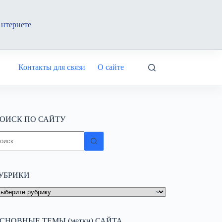
Интернете
Контакты для связи
О сайте
ОИСК ПО САЙТУ
ичего
е
айдено
УБРИКИ
УБРИКИ
СНОВНЫЕ ТЕМЫ (метки) САЙТА