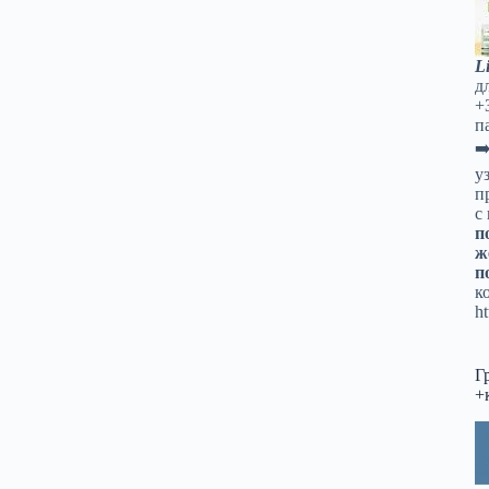
L
д
+
п
➡
у
п
с
п
ж
п
к
ht
Г
+