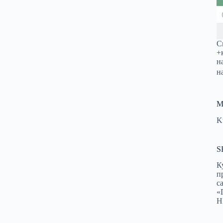
С
+
н
н
М
K
S
К
п
с
«
Н