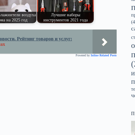
п
лажнители воздуха
Лучшие наборы
ома на 2025 год
инструментов 2021 года
(4
с
с
вости. Рейтинг товаров и услуг:
о
тах
Powered by
Inline Related Posts
(
и
п
т
ч
П