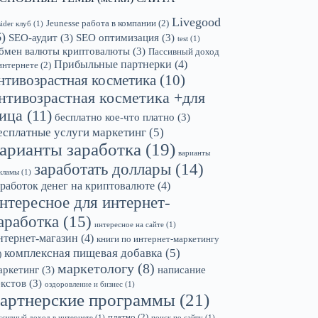
Livegood
Jeunesse работа в компании
(2)
sider клуб
(1)
6)
SEO-аудит
(3)
SEO оптимизация
(3)
test
(1)
бмен валюты криптовалюты
(3)
Пассивный доход
Прибыльные партнерки
(4)
интернете
(2)
нтивозрастная косметика
(10)
нтивозрастная косметика +для
ица
(11)
бесплатно кое-что платно
(3)
есплатные услуги маркетинг
(5)
арианты заработка
(19)
варианты
заработать доллары
(14)
кламы
(1)
аработок денег на криптовалюте
(4)
нтересное для интернет-
аработка
(15)
интересное на сайте
(1)
нтернет-магазин
(4)
книги по интернет-маркетингу
комплексная пищевая добавка
(5)
)
маркетологу
(8)
аркетинг
(3)
написание
екстов
(3)
оздоровление и бизнес
(1)
артнерские программы
(21)
платно
(2)
ссивный доход в интернете
(1)
поиск по сайту
(1)