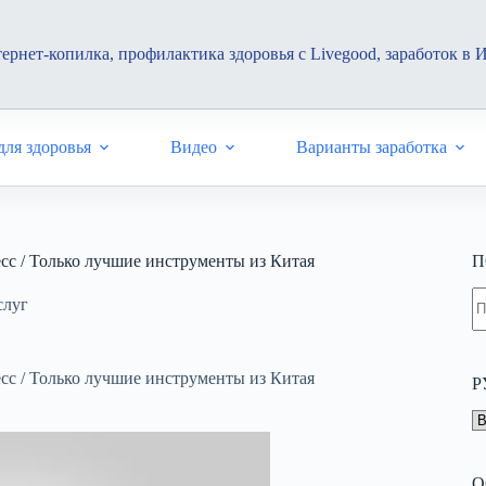
ернет-копилка, профилактика здоровья с Livegood, заработок в 
ля здоровья
Видео
Варианты заработка
сс / Только лучшие инструменты из Китая
П
Н
слуг
н
н
сс / Только лучшие инструменты из Китая
Р
Р
О