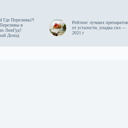
d Где Переливы?!
Рейтинг лучших препаратов
 Переливы в
от усталости, упадка сил —
ии ЛивГуд?
2021 г
ный Доход