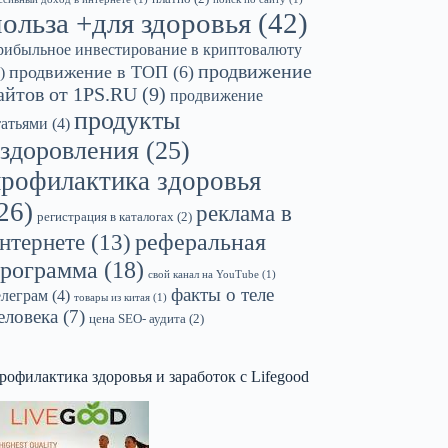
польза +для здоровья
(42)
рибыльное инвестирование в криптовалюту
продвижение
продвижение в ТОП
(6)
)
айтов от 1PS.RU
(9)
продвижение
продукты
татьями
(4)
здоровления
(25)
профилактика здоровья
26)
реклама в
регистрация в каталогах
(2)
реферальная
нтернете
(13)
рограмма
(18)
свой канал на YouTube
(1)
факты о теле
елеграм
(4)
товары из китая
(1)
еловека
(7)
цена SEO- аудита
(2)
рофилактика здоровья и заработок с Lifegood