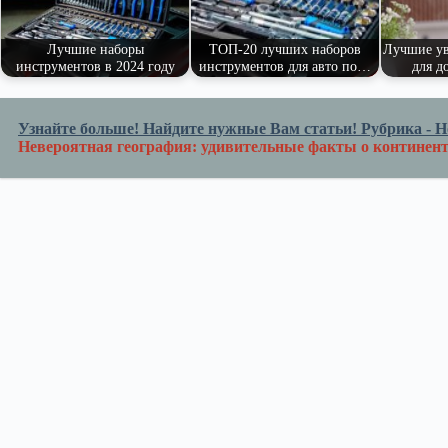
ni
Лучшие наборы
ТОП-20 лучших наборов
Лучшие ув
ki
инструментов в 2024 году
инструментов для авто по…
для д
Узнайте больше! Найдите нужные Вам статьи! Рубрика - Но
Невероятная география: удивительные факты о континен